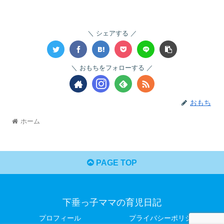
シェアする
おもちをフォローする
おもち
ホーム
PAGE TOP
下垂っ子ママの育児日記
プロフィール
プライバシーポリシー