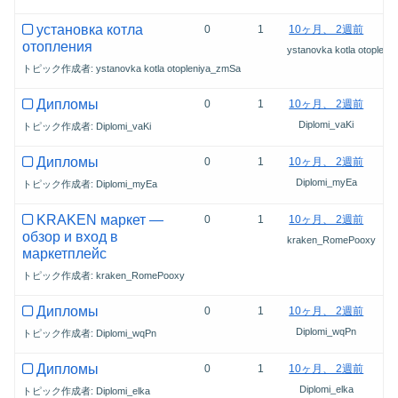
установка котла
0
1
10ヶ月、 2週前
отопления
ystanovka kotla otoplen
トピック作成者:
ystanovka kotla otopleniya_zmSa
Дипломы
0
1
10ヶ月、 2週前
Diplomi_vaKi
トピック作成者:
Diplomi_vaKi
Дипломы
0
1
10ヶ月、 2週前
Diplomi_myEa
トピック作成者:
Diplomi_myEa
KRAKEN маркет —
0
1
10ヶ月、 2週前
обзор и вход в
kraken_RomePooxy
маркетплейс
トピック作成者:
kraken_RomePooxy
Дипломы
0
1
10ヶ月、 2週前
Diplomi_wqPn
トピック作成者:
Diplomi_wqPn
Дипломы
0
1
10ヶ月、 2週前
Diplomi_elka
トピック作成者:
Diplomi_elka