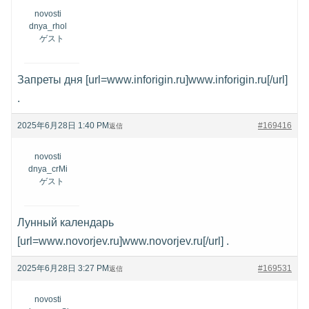
novosti
dnya_rhol
ゲスト
Запреты дня [url=www.inforigin.ru]www.inforigin.ru[/url]
.
2025年6月28日 1:40 PM
#169416
返信
novosti
dnya_crMi
ゲスト
Лунный календарь
[url=www.novorjev.ru]www.novorjev.ru[/url] .
2025年6月28日 3:27 PM
#169531
返信
novosti