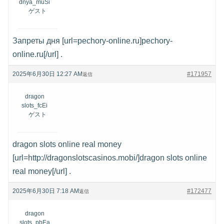
dnya_muSi
ゲスト
Запреты дня [url=pechory-online.ru]pechory-
online.ru[/url] .
2025年6月30日 12:27 AM
#171957
返信
dragon
slots_fcEi
ゲスト
dragon slots online real money
[url=http://dragonslotscasinos.mobi/]dragon slots online
real money[/url] .
2025年6月30日 7:18 AM
#172477
返信
dragon
slots_pbEa