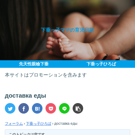
下垂っ子ママの育児日記
先天性眼瞼下垂
下垂っ子ひろば
本サイトはプロモーションを含みます
доставка еды
フォーラム
›
下垂っ子ひろば
›
доставка еды
このトピックは空です。