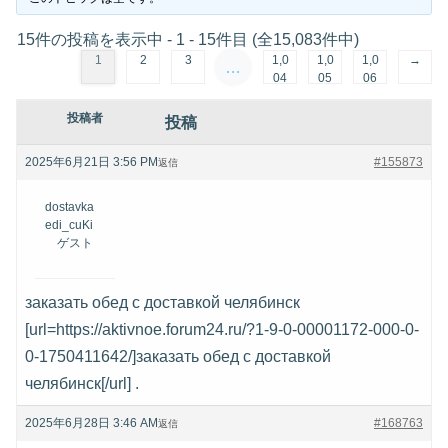
15件の投稿を表示中 - 1 - 15件目 (全15,083件中)
1
2
3
1,0
1,0
1,0
→
…
04
05
06
投稿者
投稿
2025年6月21日 3:56 PM
#155873
返信
dostavka
edi_cuKi
ゲスト
заказать обед с доставкой челябинск
[url=https://aktivnoe.forum24.ru/?1-9-0-00001172-000-0-
0-1750411642/]заказать обед с доставкой
челябинск[/url] .
2025年6月28日 3:46 AM
#168763
返信