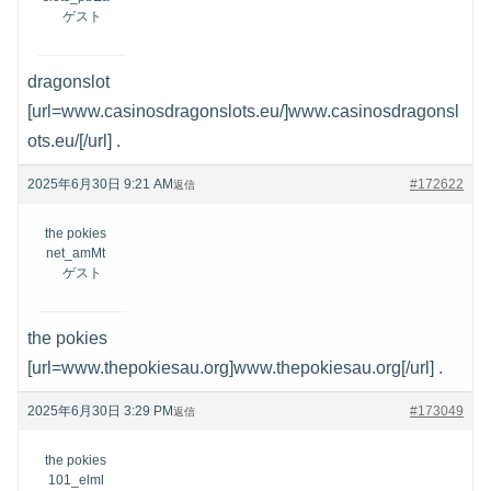
ゲスト
dragonslot
[url=www.casinosdragonslots.eu/]www.casinosdragonsl
ots.eu/[/url] .
2025年6月30日 9:21 AM
#172622
返信
the pokies
net_amMt
ゲスト
the pokies
[url=www.thepokiesau.org]www.thepokiesau.org[/url] .
2025年6月30日 3:29 PM
#173049
返信
the pokies
101_elml