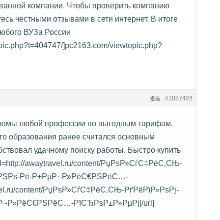
ванной компании. Чтобы проверить компанию
есь честными отзывами в сети интернет. В итоге
любого ВУЗа России
opic.php?t=404747/]pc2163.com/viewtopic.php?
#1027424
返信
ломы любой профессии по выгодным тарифам.
го образования ранее считался основным
бствовал удачному поиску работы. Быстро купить
l=http://awaytravel.ru/content/РџРѕР»СѓС‡РёС‚СЊ-
ЅРЅРѕ-Рё-Р±РµР·-Р»РёС€РЅРёС…-
el.ru/content/РџРѕР»СѓС‡РёС‚СЊ-РґРёРїР»РѕРј-
·-Р»РёС€РЅРёС…-РїСЂРѕР±Р»РµРј[/url]