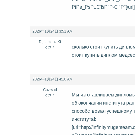
РіРѕ_РѕР±СЂР°Р·С†Р°[/url]
2026年1月24日 3:51 AM
Diplomi_xaKt
сколько стоит купить диплом 
ゲスト
стоит купить диплом медсестр
2026年1月24日 4:16 AM
Cazrsad
Мы изготавливаем дипломы
ゲスト
об окончании института ра
способствовал успешному т
института!:
[url=http://infinitymugenteam