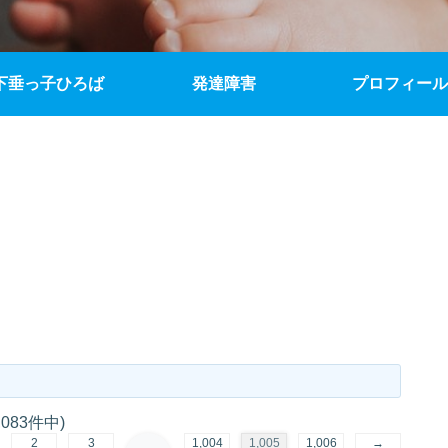
下垂っ子ひろば
発達障害
プロフィール
,083件中)
2
3
1,004
1,005
1,006
→