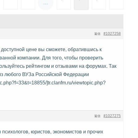
…
#1027258
返信
 доступной цене вы сможете, обратившись к
анной компании. Для того, чтобы проверить
ользуйтесь рейтингом и отзывами на форумах. Так
из любого ВУЗа Российской Федерации
opic.php?f=33&t=18855/]tr.clanfm.ru/viewtopic.php?
#1027275
返信
психологов, юристов, экономистов и прочих