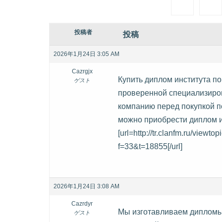
投稿者
投稿
2026年1月24日 3:05 AM
Cazrgjx
Купить диплом института по
ゲスト
проверенной специализиров
компанию перед покупкой п
можно приобрести диплом 
[url=http://tr.clanfm.ru/viewt
f=33&t=18855[/url]
2026年1月24日 3:08 AM
Cazrdyr
Мы изготавливаем дипломы 
ゲスト