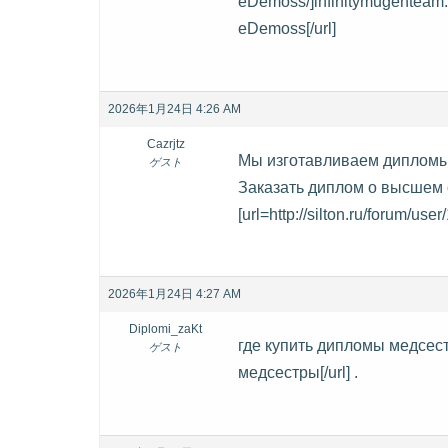
eDemoss/]infinitymugenteam.c
eDemoss[/url]
2026年1月24日 4:26 AM
Cazrjtz
Мы изготавливаем дипломы
ゲスト
Заказать диплом о высшем
[url=http://silton.ru/forum/use
2026年1月24日 4:27 AM
Diplomi_zaKt
где купить дипломы медсест
ゲスト
медсестры[/url] .