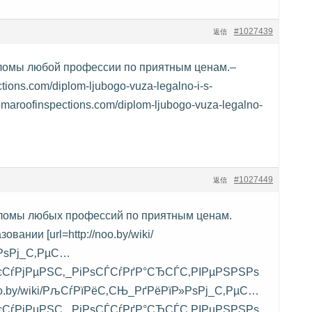
#1027439
返信
омы любой профессии по приятным ценам.–
ctions.com/diplom-ljubogo-vuza-legalno-i-s-
maroofinspections.com/diplom-ljubogo-vuza-legalno-
#1027449
返信
ломы любых профессий по приятным ценам.
вании [url=http://noo.by/wiki/
РѕРј_С‚РµС…
єСѓРјРµРЅС‚_РіРѕСЃСѓРґР°СЂСЃС‚РІРµРЅРЅРѕ
o.by/wiki/РљСѓРїРёС‚СЊ_РґРёРїР»РѕРј_С‚РµС…
єСѓРјРµРЅС‚_РіРѕСЃСѓРґР°СЂСЃС‚РІРµРЅРЅРѕ