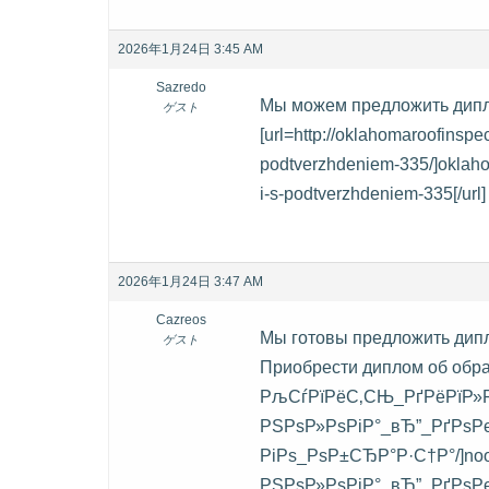
2026年1月24日 3:45 AM
Sazredo
Мы можем предложить дипл
ゲスト
[url=http://oklahomaroofinspe
podtverzhdeniem-335/]oklaho
i-s-podtverzhdeniem-335[/url]
2026年1月24日 3:47 AM
Cazreos
Мы готовы предложить дип
ゲスト
Приобрести диплом об образо
РљСѓРїРёС‚СЊ_РґРёРїР»
РЅРѕР»РѕРіР°_вЂ”_РґРѕР
РіРѕ_РѕР±СЂР°Р·С†Р°/]no
РЅРѕР»РѕРіР°_вЂ”_РґРѕР