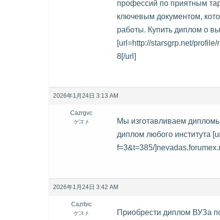
профессий по приятным тар
ключевым документом, кото
работы. Купить диплом о в
[url=http://starsgrp.net/prof
8[/url]
2026年1月24日 3:13 AM
Cazrgvc
Мы изготавливаем дипломы
ゲスト
диплом любого института [url
f=3&t=385/]nevadas.forumex.r
2026年1月24日 3:42 AM
Cazrbic
Приобрести диплом ВУЗа по
ゲスト