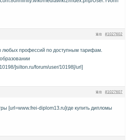
om:80/infinity.wiki/mediawiki2/index.php/User:Yvonn
#1027602
返信
 любых профессий по доступным тарифам.
 образовании
r/10198/]silton.ru/forum/user/10198[/url]
#1027607
返信
ры [url=www.frei-diplom13.ru]где купить дипломы