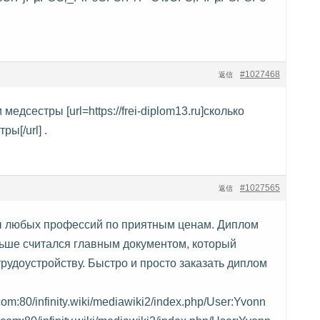
#1027468
返信
медсестры [url=https://frei-diplom13.ru]сколько
ы[/url] .
#1027565
返信
 любых профессий по приятным ценам. Диплом
ньше считался главным документом, который
рудоустройству. Быстро и просто заказать диплом
.com:80/infinity.wiki/mediawiki2/index.php/User:Yvonn