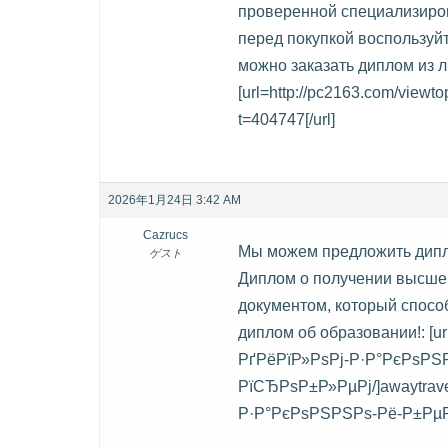
проверенной специализиро
перед покупкой воспользуйт
можно заказать диплом из 
[url=http://pc2163.com/viewt
t=404747[/url]
2026年1月24日 3:42 AM
Cazrucs
Мы можем предложить дип
ゲスト
Диплом о получении высше
документом, который спосо
диплом об образовании!: [ur
РґРёРїР»РѕРј-Р·Р°РєРѕР
РїСЂРѕР±Р»РµРј/]awaytrav
Р·Р°РєРѕРЅРЅРѕ-Рё-Р±РµР