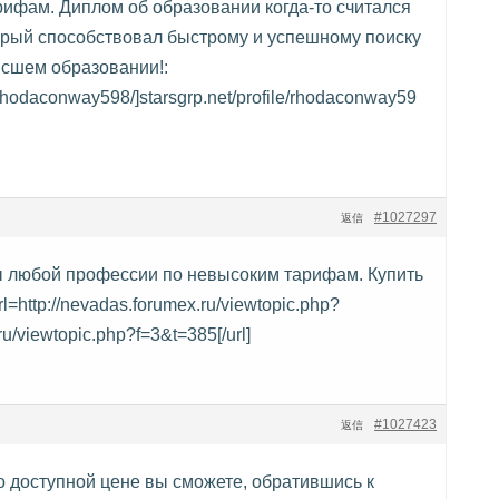
ифам. Диплом об образовании когда-то считался
рый способствовал быстрому и успешному поиску
ысшем образовании!:
ile/rhodaconway598/]starsgrp.net/profile/rhodaconway59
#1027297
返信
 любой профессии по невысоким тарифам. Купить
=http://nevadas.forumex.ru/viewtopic.php?
u/viewtopic.php?f=3&t=385[/url]
#1027423
返信
 доступной цене вы сможете, обратившись к