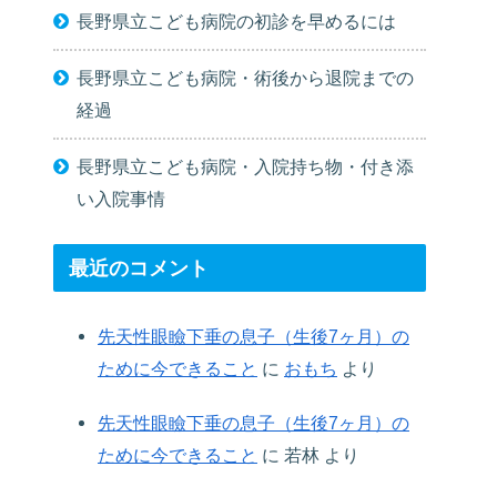
長野県立こども病院の初診を早めるには
長野県立こども病院・術後から退院までの
経過
長野県立こども病院・入院持ち物・付き添
い入院事情
最近のコメント
先天性眼瞼下垂の息子（生後7ヶ月）の
ために今できること
に
おもち
より
先天性眼瞼下垂の息子（生後7ヶ月）の
ために今できること
に
若林
より