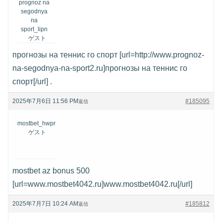
prognoz na
segodnya
na
sport_lipn
ゲスト
прогнозы на теннис го спорт [url=http://www.prognoz-
na-segodnya-na-sport2.ru]прогнозы на теннис го
спорт[/url] .
2025年7月6日 11:56 PM
#185095
返信
mostbet_hwpr
ゲスト
mostbet az bonus 500
[url=www.mostbet4042.ru]www.mostbet4042.ru[/url]
2025年7月7日 10:24 AM
#185812
返信