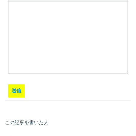
送信
この記事を書いた人