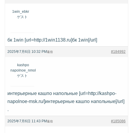
1win_ebkr
ゲスト
бк 1win [url=http://1win1138.ru]бк 1win[/url]
2025年7月6日 10:32 PM
#184992
返信
kashpo
napolnoe_nmol
ゲスト
интерьерные кашпо напольные [url=http://kashpo-
napolnoe-msk.ru/]интерьерные кашпо напольные[/url]
.
2025年7月6日 11:43 PM
#185086
返信