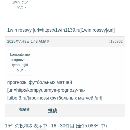
1win_ctSr
ゲスト
1win rossvy [url=https://1win1139.ru]1win rossvy[/url]
2025年7月8日 1:43 AM
#186902
返信
komputernie
prognozi na
fytbol_sjki
ゲスト
прогнозы футбольных матчей
[url=http://kompyuternye-prognozy-na-
futbol3.ru/]прогнозы футбольных матчей[/url] .
投稿者
投稿
15件の投稿を表示中 - 16 - 30件目 (全15,083件中)