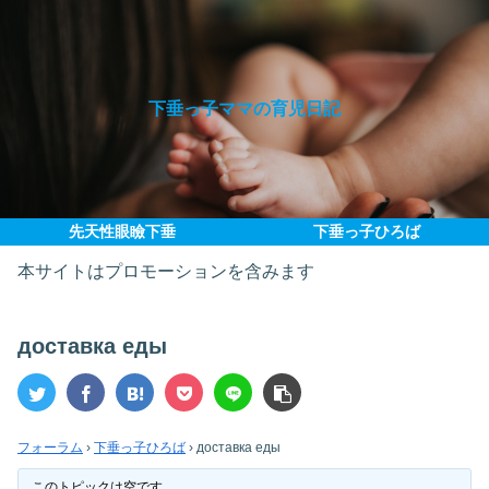
下垂っ子ママの育児日記
先天性眼瞼下垂
下垂っ子ひろば
本サイトはプロモーションを含みます
доставка еды
フォーラム
›
下垂っ子ひろば
›
доставка еды
このトピックは空です。