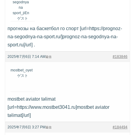
segodnya
na
sport_jiEn
ゲスト
прогнозы на баскетбол го спорт [url=https://prognoz-
na-segodnya-na-sport.ru/]prognoz-na-segodnya-na-
sport.ru[/url] .
2025年7月6日 7:14 AM
#183846
返信
mostbet_oyet
ゲスト
mostbet aviator təlimat
[url=https://www.mostbet3041.ru]mostbet aviator
təlimat[/url]
2025年7月6日 3:27 PM
#184494
返信