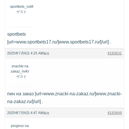
sportbets_ruMl
ゲスト
sportbets
[url=www.sportbets17.ru/]www.sportbets17.ru/[/url] .
2025年7月6日 4:25 AM
#183631
返信
znachki na
zakaz_hvKr
ゲスト
пин на заказ [url=www.znacki-na-zakaz.ru/]www.znacki-
na-zakaz.ru/[/url] .
2025年7月6日 4:47 AM
#183649
返信
prognoz na