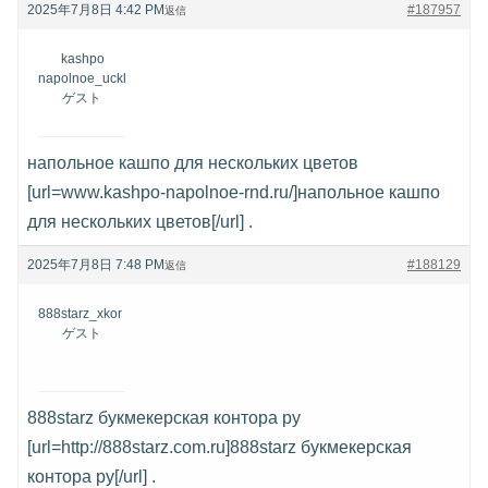
2025年7月8日 4:42 PM
#187957
返信
kashpo
napolnoe_uckl
ゲスト
напольное кашпо для нескольких цветов
[url=www.kashpo-napolnoe-rnd.ru/]напольное кашпо
для нескольких цветов[/url] .
2025年7月8日 7:48 PM
#188129
返信
888starz_xkor
ゲスト
888starz букмекерская контора ру
[url=http://888starz.com.ru]888starz букмекерская
контора ру[/url] .