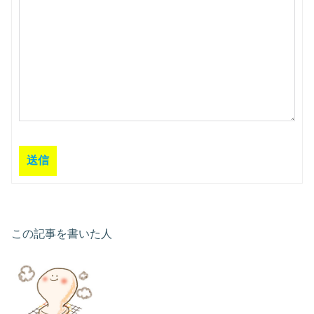
送信
この記事を書いた人