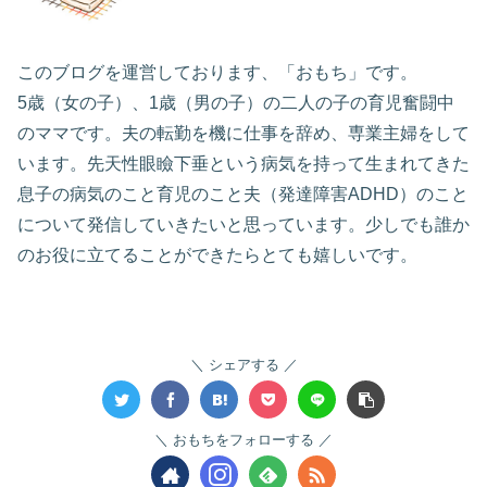
このブログを運営しております、「おもち」です。
5歳（女の子）、1歳（男の子）の二人の子の育児奮闘中
のママです。夫の転勤を機に仕事を辞め、専業主婦をして
います。先天性眼瞼下垂という病気を持って生まれてきた
息子の病気のこと育児のこと夫（発達障害ADHD）のこと
について発信していきたいと思っています。少しでも誰か
のお役に立てることができたらとても嬉しいです。
シェアする
おもちをフォローする