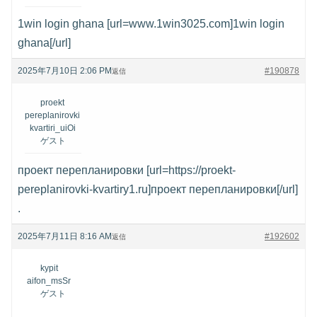
1win login ghana [url=www.1win3025.com]1win login
ghana[/url]
2025年7月10日 2:06 PM
#190878
返信
proekt
pereplanirovki
kvartiri_uiOi
ゲスト
проект перепланировки [url=https://proekt-
pereplanirovki-kvartiry1.ru]проект перепланировки[/url]
.
2025年7月11日 8:16 AM
#192602
返信
kypit
aifon_msSr
ゲスト