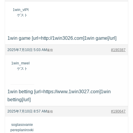
1win_vlPt
ゲスト
1win game [url=http://1win3026.com]1win game[/url]
2025年7月10日 5:03 AM
#190387
返信
1win_mwel
ゲスト
1win betting [url=https://www.1win3027.com]1win
betting[/url]
2025年7月10日 8:57 AM
#190647
返信
soglasovanie
pereplanirovki