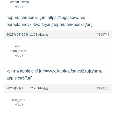
kvartiri _wcpa
ゲスト
перепланировка [url=https://soglasowanie-
pereplanirovki-kvartiry.ru]перепланировка[/url] .
2025年7月10日 11:08 AM
#190747
返信
kypit
aifon_odSn
ゲスト
купить apple спб [url=www.kupit-ajfon-cs2.ru]купить
apple спб[/url] .
2025年7月10日 12:28 PM
#190776
返信
1win_qrmr
ゲスト