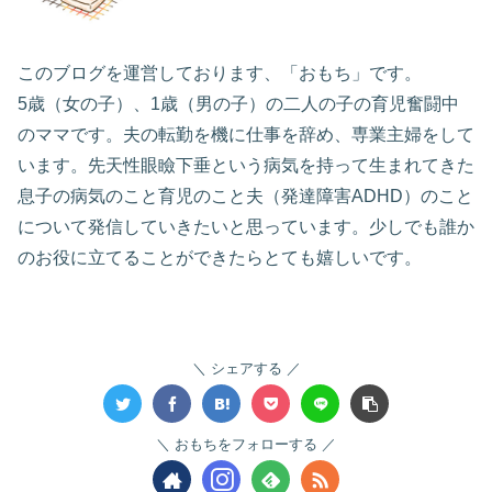
このブログを運営しております、「おもち」です。
5歳（女の子）、1歳（男の子）の二人の子の育児奮闘中
のママです。夫の転勤を機に仕事を辞め、専業主婦をして
います。先天性眼瞼下垂という病気を持って生まれてきた
息子の病気のこと育児のこと夫（発達障害ADHD）のこと
について発信していきたいと思っています。少しでも誰か
のお役に立てることができたらとても嬉しいです。
シェアする
おもちをフォローする