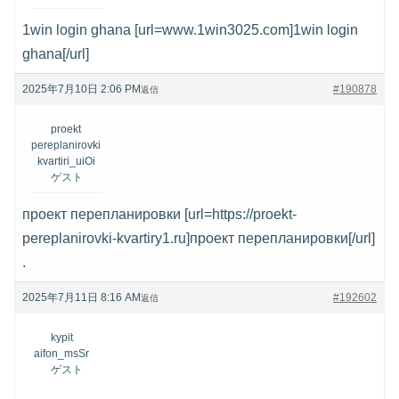
1win login ghana [url=www.1win3025.com]1win login
ghana[/url]
2025年7月10日 2:06 PM
#190878
返信
proekt
pereplanirovki
kvartiri_uiOi
ゲスト
проект перепланировки [url=https://proekt-
pereplanirovki-kvartiry1.ru]проект перепланировки[/url]
.
2025年7月11日 8:16 AM
#192602
返信
kypit
aifon_msSr
ゲスト