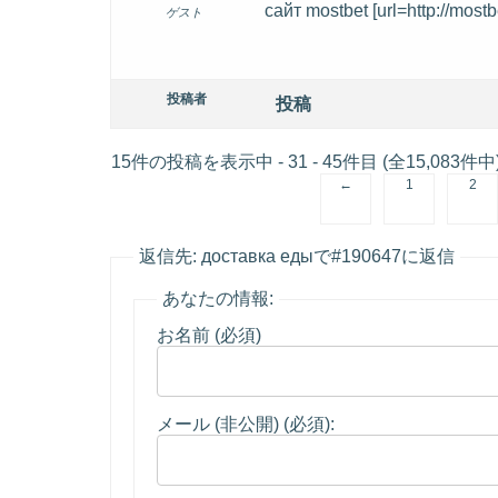
сайт mostbet [url=http://mostb
ゲスト
投稿者
投稿
15件の投稿を表示中 - 31 - 45件目 (全15,083件中
←
1
2
返信先: доставка едыで#190647に返信
あなたの情報:
お名前 (必須)
メール (非公開) (必須):