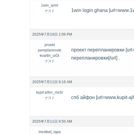
1win_qrmr
1win login ghana [url=www.1w
ゲスト
2025年7月10日 2:06 PM
proekt
проект перепланировки [url=ht
pereplanirovki
kvartiri_uiOi
перепланировки[/url] .
ゲスト
2025年7月11日 8:16 AM
kypit aifon_msSr
спб айфон [url=www.kupit-ajfo
ゲスト
2025年7月11日 8:50 AM
mostbet_lqpa