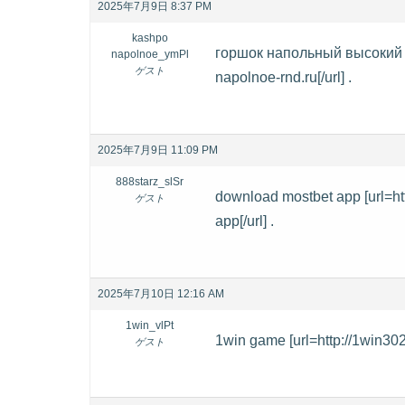
2025年7月9日 8:37 PM
kashpo
горшок напольный высокий к
napolnoe_ymPl
ゲスト
napolnoe-rnd.ru[/url] .
2025年7月9日 11:09 PM
888starz_slSr
download mostbet app [url=h
ゲスト
app[/url] .
2025年7月10日 12:16 AM
1win_vlPt
1win game [url=http://1win30
ゲスト