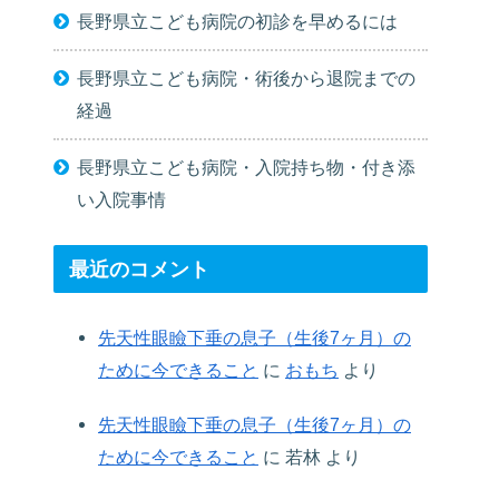
長野県立こども病院の初診を早めるには
長野県立こども病院・術後から退院までの
経過
長野県立こども病院・入院持ち物・付き添
い入院事情
最近のコメント
先天性眼瞼下垂の息子（生後7ヶ月）の
ために今できること
に
おもち
より
先天性眼瞼下垂の息子（生後7ヶ月）の
ために今できること
に
若林
より