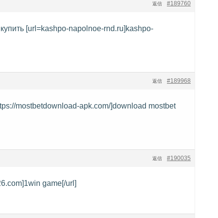
#189760
返信
упить [url=kashpo-napolnoe-rnd.ru]kashpo-
#189968
返信
ttps://mostbetdownload-apk.com/]download mostbet
#190035
返信
26.com]1win game[/url]