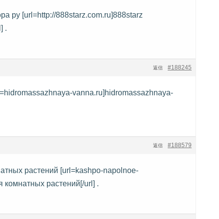
а ру [url=http://888starz.com.ru]888starz
 .
#188245
返信
=hidromassazhnaya-vanna.ru]hidromassazhnaya-
#188579
返信
атных растений [url=kashpo-napolnoe-
 комнатных растений[/url] .