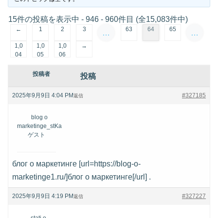
15件の投稿を表示中 - 946 - 960件目 (全15,083件中)
←
1
2
3
63
64
65
…
…
1,0
1,0
1,0
→
04
05
06
投稿者
投稿
2025年9月9日 4:04 PM
#327185
返信
blog o
marketinge_stKa
ゲスト
блог о маркетинге [url=https://blog-o-
marketinge1.ru/]блог о маркетинге[/url] .
2025年9月9日 4:19 PM
#327227
返信
stati o