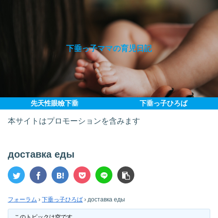
下垂っ子ママの育児日記
先天性眼瞼下垂
下垂っ子ひろば
本サイトはプロモーションを含みます
доставка еды
フォーラム
›
下垂っ子ひろば
›
доставка еды
このトピックは空です。