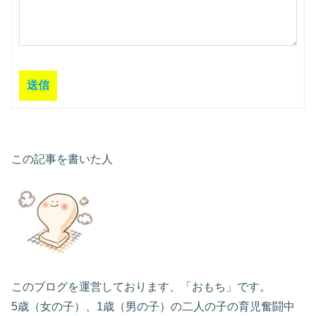
送信
この記事を書いた人
このブログを運営しております、「おもち」です。
5歳（女の子）、1歳（男の子）の二人の子の育児奮闘中