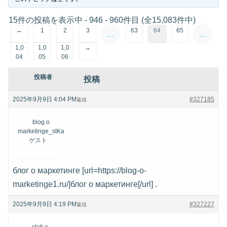
15件の投稿を表示中 - 946 - 960件目 (全15,083件中)
←
1
2
3
63
64
65
…
…
1,0
1,0
1,0
→
04
05
06
投稿者
投稿
2025年9月9日 4:04 PM
#327185
返信
blog o
marketinge_stKa
ゲスト
блог о маркетинге [url=https://blog-o-
marketinge1.ru/]блог о маркетинге[/url] .
2025年9月9日 4:19 PM
#327227
返信
stati o