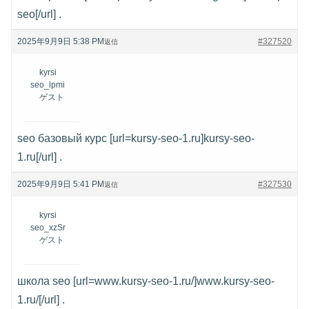
seo[/url] .
2025年9月9日 5:38 PM
#327520
返信
kyrsi
seo_lpmi
ゲスト
seo базовый курc [url=kursy-seo-1.ru]kursy-seo-
1.ru[/url] .
2025年9月9日 5:41 PM
#327530
返信
kyrsi
seo_xzSr
ゲスト
школа seo [url=www.kursy-seo-1.ru/]www.kursy-seo-
1.ru/[/url] .