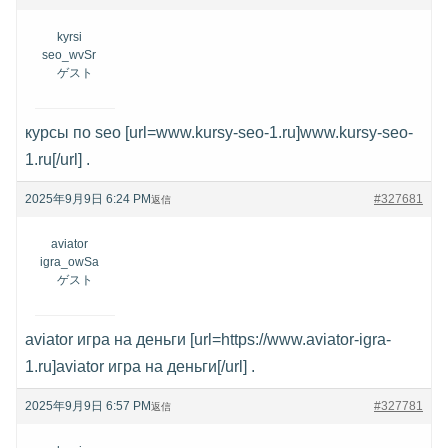
kyrsi
seo_wvSr
ゲスト
курсы по seo [url=www.kursy-seo-1.ru]www.kursy-seo-
1.ru[/url] .
2025年9月9日 6:24 PM
#327681
返信
aviator
igra_owSa
ゲスト
aviator игра на деньги [url=https://www.aviator-igra-
1.ru]aviator игра на деньги[/url] .
2025年9月9日 6:57 PM
#327781
返信