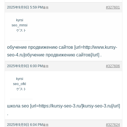
2025年9月9日 5:59 PM
#327601
返信
kyrsi
seo_mmsi
ゲスト
обучение продвижению сайтов [url=http://www.kursy-
seo-4.ru]обучение продвижению сайтов[/url] .
2025年9月9日 6:00 PM
#327606
返信
kyrsi
seo_ofkl
ゲスト
школа seo [url=https://kursy-seo-3.ru/]kursy-seo-3.ru[/url]
.
2025年9月9日 6:04 PM
#327624
返信