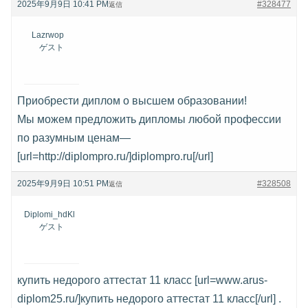
2025年9月9日 10:41 PM
#328477
返信
Lazrwop
ゲスト
Приобрести диплом о высшем образовании!
Мы можем предложить дипломы любой профессии
по разумным ценам—
[url=http://diplompro.ru/]diplompro.ru[/url]
2025年9月9日 10:51 PM
#328508
返信
Diplomi_hdKl
ゲスト
купить недорого аттестат 11 класс [url=www.arus-
diplom25.ru/]купить недорого аттестат 11 класс[/url] .