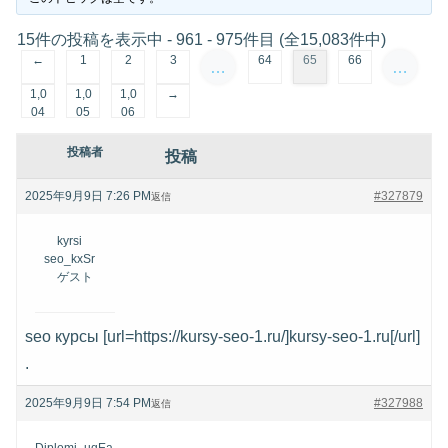
15件の投稿を表示中 - 961 - 975件目 (全15,083件中)
←
1
2
3
64
65
66
…
…
1,0
1,0
1,0
→
04
05
06
投稿者
投稿
2025年9月9日 7:26 PM
#327879
返信
kyrsi
seo_kxSr
ゲスト
seo курсы [url=https://kursy-seo-1.ru/]kursy-seo-1.ru[/url]
.
2025年9月9日 7:54 PM
#327988
返信
Diplomi_uqEa