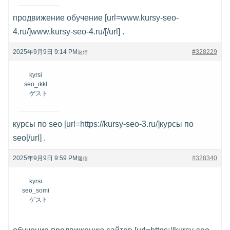
продвижение обучение [url=www.kursy-seo-
4.ru/]www.kursy-seo-4.ru/[/url] .
2025年9月9日 9:14 PM
#328229
返信
kyrsi
seo_ikkl
ゲスト
курсы по seo [url=https://kursy-seo-3.ru/]курсы по
seo[/url] .
2025年9月9日 9:59 PM
#328340
返信
kyrsi
seo_somi
ゲスト