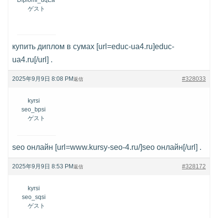
ゲスト
купить диплом в сумах [url=educ-ua4.ru]educ-
ua4.ru[/url] .
2025年9月9日 8:08 PM
#328033
返信
kyrsi
seo_bpsi
ゲスト
seo онлайн [url=www.kursy-seo-4.ru/]seo онлайн[/url] .
2025年9月9日 8:53 PM
#328172
返信
kyrsi
seo_sqsi
ゲスト