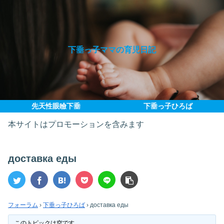
下垂っ子ママの育児日記
先天性眼瞼下垂
下垂っ子ひろば
本サイトはプロモーションを含みます
доставка еды
フォーラム
›
下垂っ子ひろば
›
доставка еды
このトピックは空です。