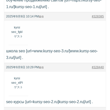
обучение продвижению сайтов [url=https://kursy-seo-
1.ru/]kursy-seo-1.ru[/url] .
2025年9月9日 10:14 PM
#328385
返信
kyrsi
seo_fgkl
ゲスト
школа seo [url=www.kursy-seo-3.ru/]www.kursy-seo-
3.ru/[/url] .
2025年9月9日 10:29 PM
#328440
返信
kyrsi
seo_xtPl
ゲスト
seo курсы [url=kursy-seo-2.ru]kursy-seo-2.ru[/url] .