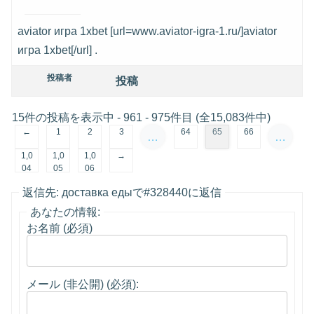
aviator игра 1xbet [url=www.aviator-igra-1.ru/]aviator
игра 1xbet[/url] .
投稿者
投稿
15件の投稿を表示中 - 961 - 975件目 (全15,083件中)
←
1
2
3
64
65
66
…
…
1,0
1,0
1,0
→
04
05
06
返信先: доставка едыで#328440に返信
あなたの情報:
お名前 (必須)
メール (非公開) (必須):