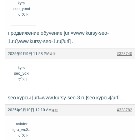
kyrsi
seo_yemi
ゲスト
продвижение обучение [url=www.kursy-seo-
1.ru]www.kursy-seo-1.ru[/url] .
2025年9月9日 11:58 PM
#328740
返信
kyrsi
seo_vgkl
ゲスト
seo курсы [url=www.kursy-seo-3.ru]seo курсы[/url] .
2025年9月10日 12:10 AM
#328782
返信
aviator
igra_wcSa
ゲスト