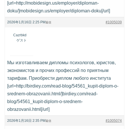
[url=http://mobidesign.us/employer/diploman-
doku/]mobidesign.us/employer/diploman-doku[/url]
2026年1月16日 2:25 PM
#1005039
返信
Cazrbkd
ゲスト
Мы изготавливаем дипломы психологов, юристов,
экономистов и прочих профессий по приятным
тарифам. Приобрести диплом любого института
[url=http://birdiey.com/read-blog/54561_kupit-diplom-o-
srednem-obrazovanii.html/]birdiey.com/read-
blog/54561_kupit-diplom-o-srednem-
obrazovanii.html[/url]
2026年1月16日 2:35 PM
#1005074
返信