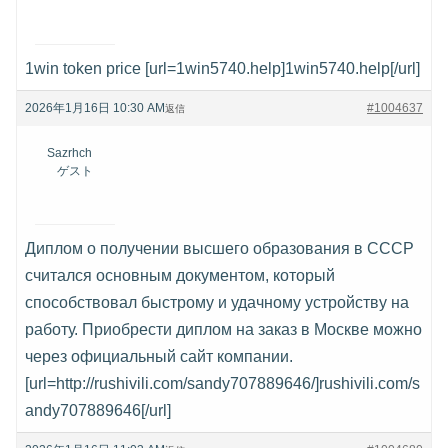
1win token price [url=1win5740.help]1win5740.help[/url]
2026年1月16日 10:30 AM
#1004637
返信
Sazrhch
ゲスト
Диплом о получении высшего образования в СССР
считался основным документом, который
способствовал быстрому и удачному устройству на
работу. Приобрести диплом на заказ в Москве можно
через официальный сайт компании.
[url=http://rushivili.com/sandy707889646/]rushivili.com/s
andy707889646[/url]