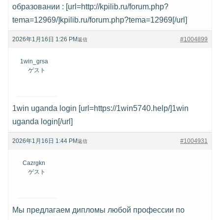
образовании : [url=http://kpilib.ru/forum.php?
tema=12969/]kpilib.ru/forum.php?tema=12969[/url]
2026年1月16日 1:26 PM
#1004899
返信
1win_grsa
ゲスト
1win uganda login [url=https://1win5740.help/]1win
uganda login[/url]
2026年1月16日 1:44 PM
#1004931
返信
Cazrgkn
ゲスト
Мы предлагаем дипломы любой профессии по