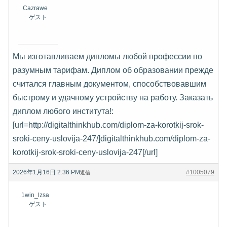
Cazrawe
ゲスト
Мы изготавливаем дипломы любой профессии по
разумным тарифам. Диплом об образовании прежде
считался главным документом, способствовавшим
быстрому и удачному устройству на работу. Заказать
диплом любого института!:
[url=http://digitalthinkhub.com/diplom-za-korotkij-srok-
sroki-ceny-uslovija-247/]digitalthinkhub.com/diplom-za-
korotkij-srok-sroki-ceny-uslovija-247[/url]
2026年1月16日 2:36 PM
#1005079
返信
1win_lzsa
ゲスト