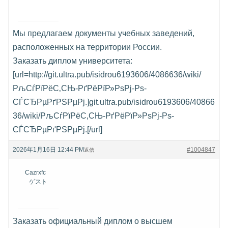
Мы предлагаем документы учебных заведений,
расположенных на территории России.
Заказать диплом университета:
[url=http://git.ultra.pub/isidrou6193606/4086636/wiki/
РљСѓРїРёС‚СЊ-РґРёРїР»РѕРј-Рѕ-
СЃСЂРµРґРЅРµРј.]git.ultra.pub/isidrou6193606/40866
36/wiki/РљСѓРїРёС‚СЊ-РґРёРїР»РѕРј-Рѕ-
СЃСЂРµРґРЅРµРј.[/url]
2026年1月16日 12:44 PM
#1004847
返信
Cazrxfc
ゲスト
Заказать официальный диплом о высшем