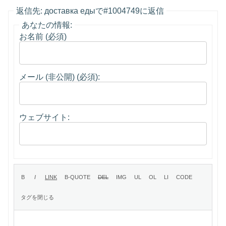
返信先: доставка едыで#1004749に返信
あなたの情報:
お名前 (必須)
メール (非公開) (必須):
ウェブサイト: