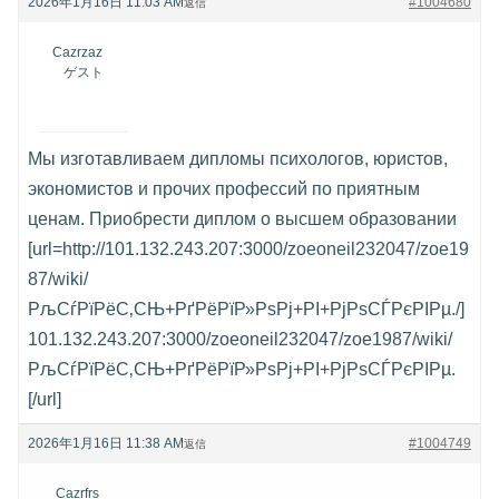
2026年1月16日 11:03 AM
#1004680
返信
Cazrzaz
ゲスト
Мы изготавливаем дипломы психологов, юристов,
экономистов и прочих профессий по приятным
ценам. Приобрести диплом о высшем образовании
[url=http://101.132.243.207:3000/zoeoneil232047/zoe19
87/wiki/
РљСѓРїРёС‚СЊ+РґРёРїР»РѕРј+РІ+РјРѕСЃРєРІРµ./]
101.132.243.207:3000/zoeoneil232047/zoe1987/wiki/
РљСѓРїРёС‚СЊ+РґРёРїР»РѕРј+РІ+РјРѕСЃРєРІРµ.
[/url]
2026年1月16日 11:38 AM
#1004749
返信
Cazrfrs