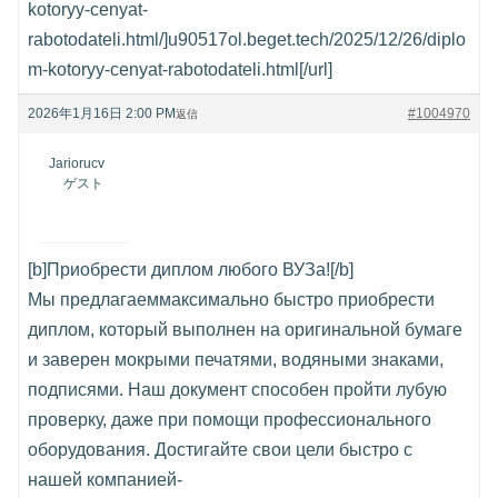
kotoryy-cenyat-
rabotodateli.html/]u90517ol.beget.tech/2025/12/26/diplo
m-kotoryy-cenyat-rabotodateli.html[/url]
2026年1月16日 2:00 PM
#1004970
返信
Jariorucv
ゲスト
[b]Приобрести диплом любого ВУЗа![/b]
Мы предлагаеммаксимально быстро приобрести
диплом, который выполнен на оригинальной бумаге
и заверен мокрыми печатями, водяными знаками,
подписями. Наш документ способен пройти лубую
проверку, даже при помощи профессионального
оборудования. Достигайте свои цели быстро с
нашей компанией-