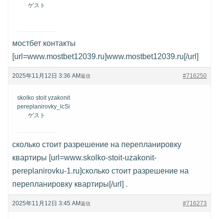
ゲスト
мостбет контакты
[url=www.mostbet12039.ru]www.mostbet12039.ru[/url]
2025年11月12日 3:36 AM
#716250
返信
skolko stoit yzakonit
pereplanirovky_lcSi
ゲスト
сколько стоит разрешение на перепланировку
квартиры [url=www.skolko-stoit-uzakonit-
pereplanirovku-1.ru]сколько стоит разрешение на
перепланировку квартиры[/url] .
2025年11月12日 3:45 AM
#716273
返信