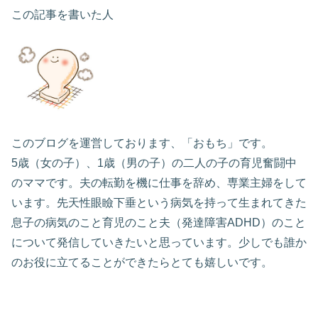
この記事を書いた人
このブログを運営しております、「おもち」です。
5歳（女の子）、1歳（男の子）の二人の子の育児奮闘中
のママです。夫の転勤を機に仕事を辞め、専業主婦をして
います。先天性眼瞼下垂という病気を持って生まれてきた
息子の病気のこと育児のこと夫（発達障害ADHD）のこと
について発信していきたいと思っています。少しでも誰か
のお役に立てることができたらとても嬉しいです。