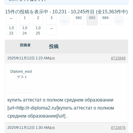
15件の投稿を表示中 - 10,231 - 10,245件目 (全15,363件中)
←
1
2
3
682
683
684
…
…
1,0
1,0
1,0
→
23
24
25
投稿者
投稿
2025年11月12日 1:23 AM
#715849
返信
Diplomi_esot
ゲスト
купить аттестат о полном среднем образовании
[url=http://r-diploma2.ru/]купить аттестат о полном
среднем образовании[/url] .
2025年11月12日 1:30 AM
#715876
返信