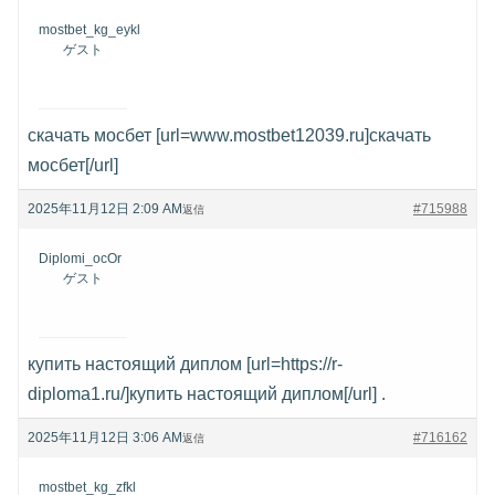
mostbet_kg_eykl
ゲスト
скачать мосбет [url=www.mostbet12039.ru]скачать
мосбет[/url]
2025年11月12日 2:09 AM
#715988
返信
Diplomi_ocOr
ゲスト
купить настоящий диплом [url=https://r-
diploma1.ru/]купить настоящий диплом[/url] .
2025年11月12日 3:06 AM
#716162
返信
mostbet_kg_zfkl