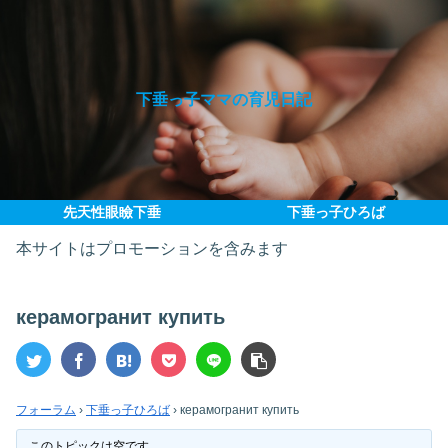
下垂っ子ママの育児日記
先天性眼瞼下垂
下垂っ子ひろば
本サイトはプロモーションを含みます
керамогранит купить
フォーラム
›
下垂っ子ひろば
›
керамогранит купить
このトピックは空です。