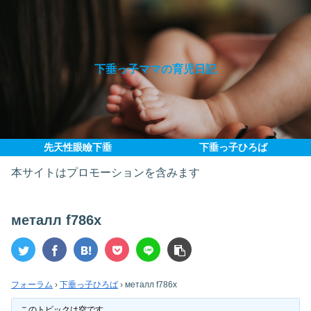
下垂っ子ママの育児日記
先天性眼瞼下垂
下垂っ子ひろば
本サイトはプロモーションを含みます
металл f786x
フォーラム
›
下垂っ子ひろば
›
металл f786x
このトピックは空です。