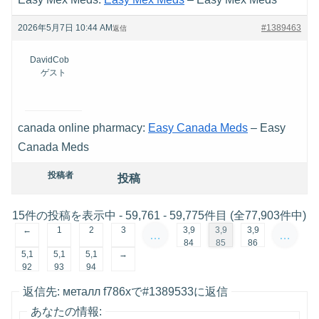
2026年5月7日 10:44 AM
#1389463
返信
DavidCob
ゲスト
canada online pharmacy:
Easy Canada Meds
– Easy
Canada Meds
投稿者
投稿
15件の投稿を表示中 - 59,761 - 59,775件目 (全77,903件中)
←
1
2
3
3,9
3,9
3,9
…
…
84
85
86
5,1
5,1
5,1
→
92
93
94
返信先: металл f786xで#1389533に返信
あなたの情報: