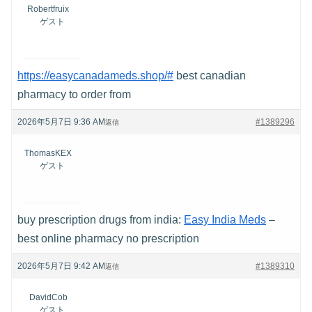
Robertfruix
ゲスト
https://easycanadameds.shop/#
best canadian
pharmacy to order from
2026年5月7日 9:36 AM
#1389296
返信
ThomasKEX
ゲスト
buy prescription drugs from india:
Easy India Meds
–
best online pharmacy no prescription
2026年5月7日 9:42 AM
#1389310
返信
DavidCob
ゲスト