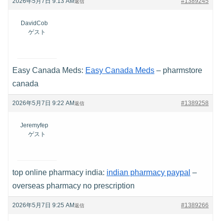
2026年5月7日 9:13 AM
#1389245
返信
DavidCob
ゲスト
Easy Canada Meds:
Easy Canada Meds
– pharmstore
canada
2026年5月7日 9:22 AM
#1389258
返信
Jeremyfep
ゲスト
top online pharmacy india:
indian pharmacy paypal
–
overseas pharmacy no prescription
2026年5月7日 9:25 AM
#1389266
返信