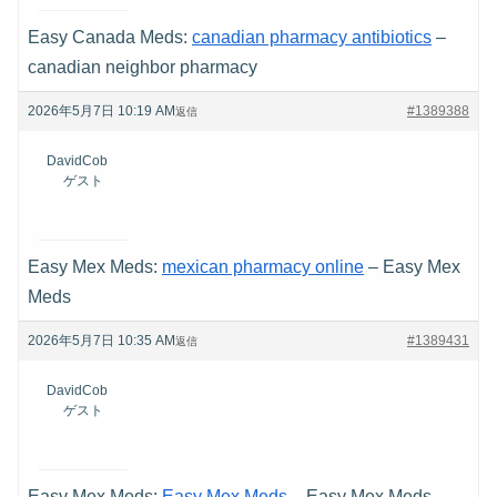
Easy Canada Meds:
canadian pharmacy antibiotics
–
canadian neighbor pharmacy
2026年5月7日 10:19 AM
#1389388
返信
DavidCob
ゲスト
Easy Mex Meds:
mexican pharmacy online
– Easy Mex
Meds
2026年5月7日 10:35 AM
#1389431
返信
DavidCob
ゲスト
Easy Mex Meds:
Easy Mex Meds
– Easy Mex Meds