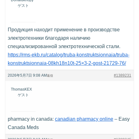
ゲスト
Продукция находит применение в производстве
электротехники благодаря наличию
специализированной электротехнической стали.
https://rms-ekb.ru/catalog/truba-konstruktsionnaia/truba-
konstruktsionnaia-08kh18n10t-25×3-2-gost-21729-76/
2026年5月7日 9:08 AM
#1389231
返信
ThomasKEX
ゲスト
pharmacy in canada:
canadian pharmacy online
– Easy
Canada Meds