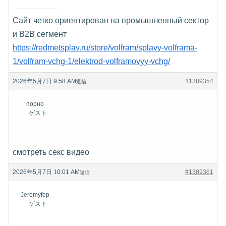
Сайт четко ориентирован на промышленный сектор
и B2B сегмент
https://redmetsplav.ru/store/volfram/splavy-volframa-
1/volfram-vchg-1/elektrod-volframovyy-vchg/
2026年5月7日 9:58 AM
#1389354
返信
порно
ゲスト
смотреть секс видео
2026年5月7日 10:01 AM
#1389361
返信
Jeremyfep
ゲスト