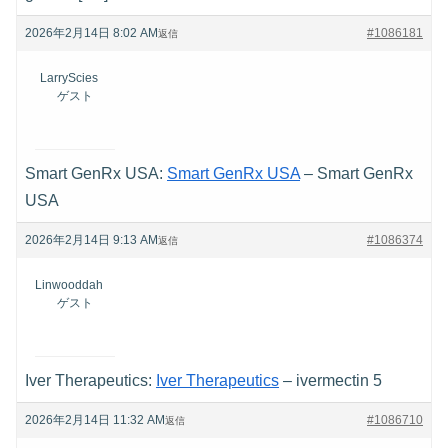
2026年2月14日 8:02 AM
#1086181
返信
LarryScies
ゲスト
Smart GenRx USA:
Smart GenRx USA
– Smart GenRx
USA
2026年2月14日 9:13 AM
#1086374
返信
Linwooddah
ゲスト
Iver Therapeutics:
Iver Therapeutics
– ivermectin 5
2026年2月14日 11:32 AM
#1086710
返信