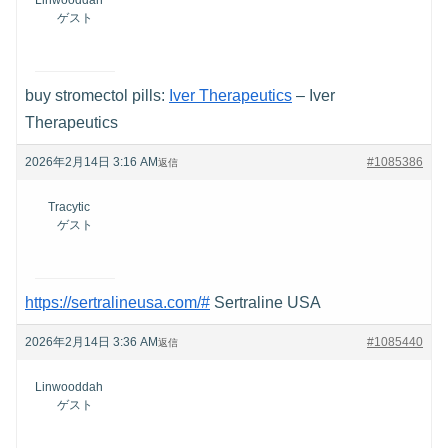
ゲスト
buy stromectol pills:
Iver Therapeutics
– Iver
Therapeutics
2026年2月14日 3:16 AM
#1085386
返信
Tracytic
ゲスト
https://sertralineusa.com/#
Sertraline USA
2026年2月14日 3:36 AM
#1085440
返信
Linwooddah
ゲスト