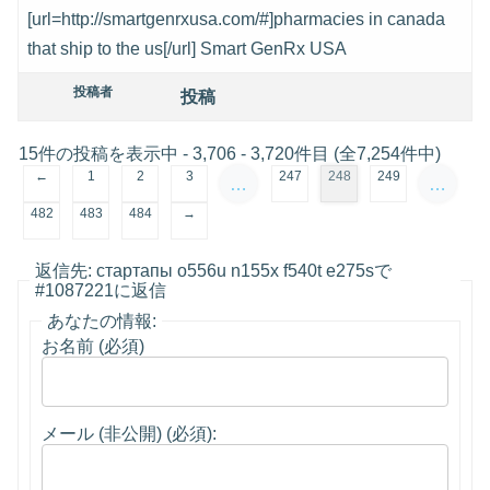
[url=http://smartgenrxusa.com/#]pharmacies in canada
that ship to the us[/url] Smart GenRx USA
投稿者
投稿
15件の投稿を表示中 - 3,706 - 3,720件目 (全7,254件中)
←
1
2
3
247
248
249
…
…
482
483
484
→
返信先: стартапы o556u n155x f540t e275sで
#1087221に返信
あなたの情報:
お名前 (必須)
メール (非公開) (必須):