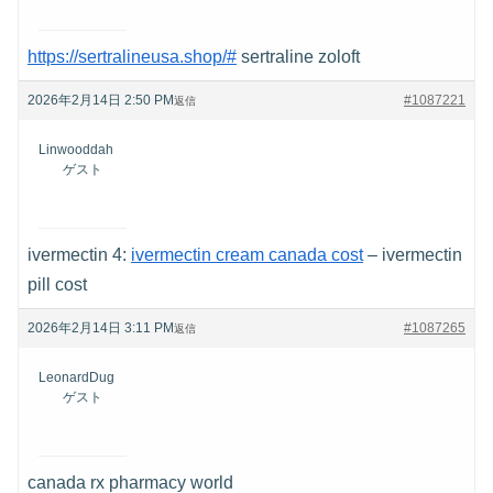
https://sertralineusa.shop/#
sertraline zoloft
2026年2月14日 2:50 PM
#1087221
返信
Linwooddah
ゲスト
ivermectin 4:
ivermectin cream canada cost
– ivermectin
pill cost
2026年2月14日 3:11 PM
#1087265
返信
LeonardDug
ゲスト
canada rx pharmacy world