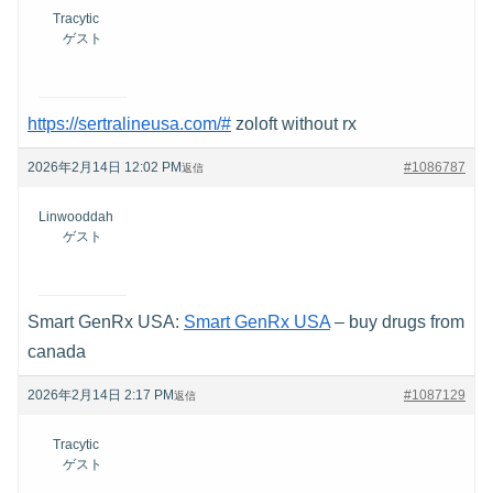
Tracytic
ゲスト
https://sertralineusa.com/#
zoloft without rx
2026年2月14日 12:02 PM
#1086787
返信
Linwooddah
ゲスト
Smart GenRx USA:
Smart GenRx USA
– buy drugs from
canada
2026年2月14日 2:17 PM
#1087129
返信
Tracytic
ゲスト