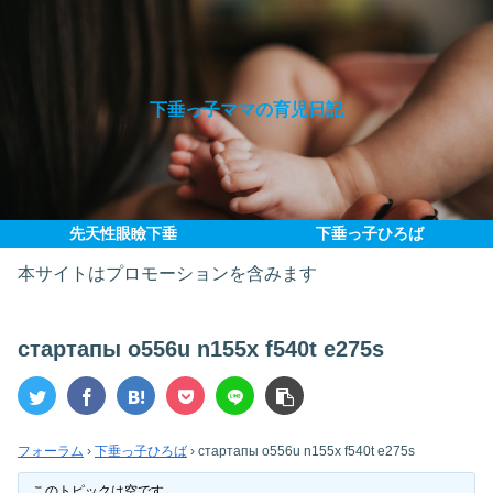
下垂っ子ママの育児日記
先天性眼瞼下垂
下垂っ子ひろば
本サイトはプロモーションを含みます
стартапы o556u n155x f540t e275s
フォーラム
›
下垂っ子ひろば
›
стартапы o556u n155x f540t e275s
このトピックは空です。