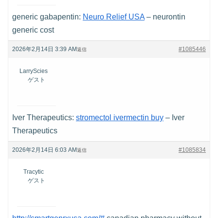
generic gabapentin:
Neuro Relief USA
– neurontin
generic cost
2026年2月14日 3:39 AM
#1085446
返信
LarryScies
ゲスト
Iver Therapeutics:
stromectol ivermectin buy
– Iver
Therapeutics
2026年2月14日 6:03 AM
#1085834
返信
Tracytic
ゲスト