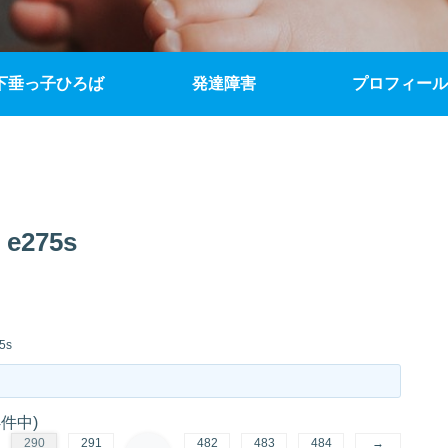
下垂っ子ひろば
発達障害
プロフィール
 e275s
5s
4件中)
290
291
482
483
484
→