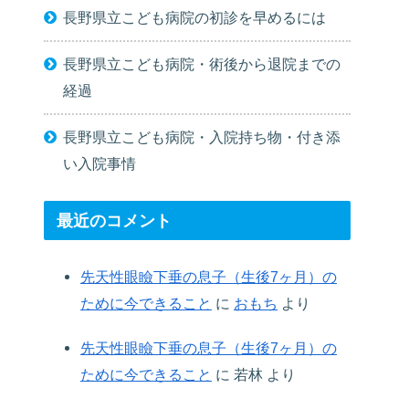
長野県立こども病院の初診を早めるには
長野県立こども病院・術後から退院までの
経過
長野県立こども病院・入院持ち物・付き添
い入院事情
最近のコメント
先天性眼瞼下垂の息子（生後7ヶ月）の
ために今できること
に
おもち
より
先天性眼瞼下垂の息子（生後7ヶ月）の
ために今できること
に
若林
より