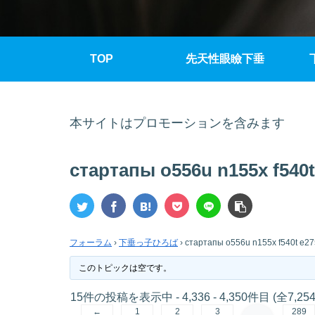
TOP
先天性眼瞼下垂
本サイトはプロモーションを含みます
стартапы o556u n155x f540t
フォーラム
›
下垂っ子ひろば
›
стартапы o556u n155x f540t e27
このトピックは空です。
15件の投稿を表示中 - 4,336 - 4,350件目 (全7,25
←
1
2
3
289