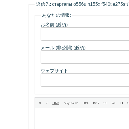
返信先: стартапы o556u n155x f540t e27
あなたの情報:
お名前 (必須)
メール (非公開) (必須):
ウェブサイト: