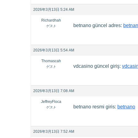
2026年3月13日 5:24 AM
Richardhah
betnano güncel adres:
betna
ゲスト
2026年3月13日 5:54 AM
Thomascah
vdcasino güncel giriş:
vdcasi
ゲスト
2026年3月13日 7:08 AM
JeffreyFloca
betnano resmi giris:
betnano
ゲスト
2026年3月13日 7:52 AM