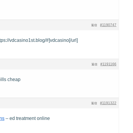
#1190747
返信
ps://vdcasino1st.blog/#]vdcasino[/url]
#1191166
返信
ills cheap
#1191322
返信
ns
– ed treatment online