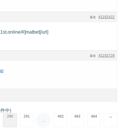
#1192422
返信
t1st.online/#]matbet[/url]
#1192728
返信
no
4件中)
290
291
482
483
484
→
…