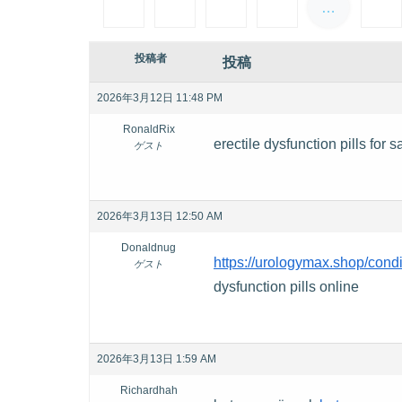
…
投稿者
投稿
2026年3月12日 11:48 PM
RonaldRix
erectile dysfunction pills for s
ゲスト
2026年3月13日 12:50 AM
Donaldnug
https://urologymax.shop/condi
ゲスト
dysfunction pills online
2026年3月13日 1:59 AM
Richardhah