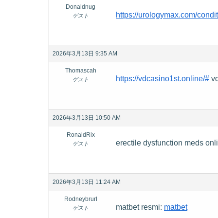
Donaldnug
https://urologymax.com/condit
ゲスト
2026年3月13日 9:35 AM
Thomascah
https://vdcasino1st.online/#
vd
ゲスト
2026年3月13日 10:50 AM
RonaldRix
erectile dysfunction meds onl
ゲスト
2026年3月13日 11:24 AM
Rodneybrurl
matbet resmi:
matbet
ゲスト