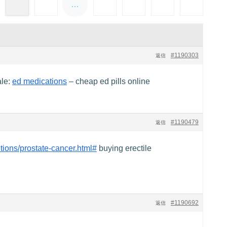
…
#1190303
返信
ale:
ed medications
– cheap ed pills online
#1190479
返信
tions/prostate-cancer.html#
buying erectile
#1190692
返信