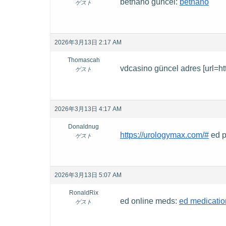
betnano güncel:
betnano
ゲスト
2026年3月13日 2:17 AM
Thomascah
vdcasino güncel adres [url=htt
ゲスト
2026年3月13日 4:17 AM
Donaldnug
https://urologymax.com/#
ed p
ゲスト
2026年3月13日 5:07 AM
RonaldRix
ed online meds:
ed medicatio
ゲスト