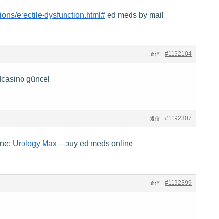
ions/erectile-dysfunction.html#
ed meds by mail
#1192104
返信
casino güncel
#1192307
返信
ine:
Urology Max
– buy ed meds online
#1192399
返信