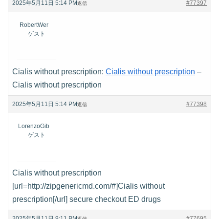
2025年5月11日 5:14 PM
#77397
返信
RobertWer
ゲスト
Cialis without prescription:
Cialis without prescription
–
Cialis without prescription
2025年5月11日 5:14 PM
#77398
返信
LorenzoGib
ゲスト
Cialis without prescription
[url=http://zipgenericmd.com/#]Cialis without
prescription[/url] secure checkout ED drugs
2025年5月11日 9:11 PM
#77695
返信