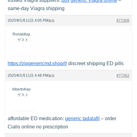
trusted Viagra suppliers:
buy generic Viagra online
–
same-day Viagra shipping
2025年5月11日 4:05 PM
#77308
返信
Ronaldtug
ゲスト
https://zipgenericmd.shop/#
discreet shipping ED pills
2025年5月11日 4:48 PM
#77362
返信
AlbertoKep
ゲスト
affordable ED medication:
generic tadalafil
– order
Cialis online no prescription