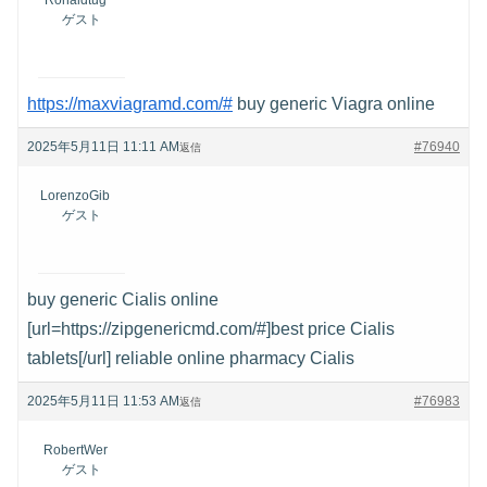
ゲスト
https://maxviagramd.com/#
buy generic Viagra online
2025年5月11日 11:11 AM
#76940
返信
LorenzoGib
ゲスト
buy generic Cialis online
[url=https://zipgenericmd.com/#]best price Cialis
tablets[/url] reliable online pharmacy Cialis
2025年5月11日 11:53 AM
#76983
返信
RobertWer
ゲスト