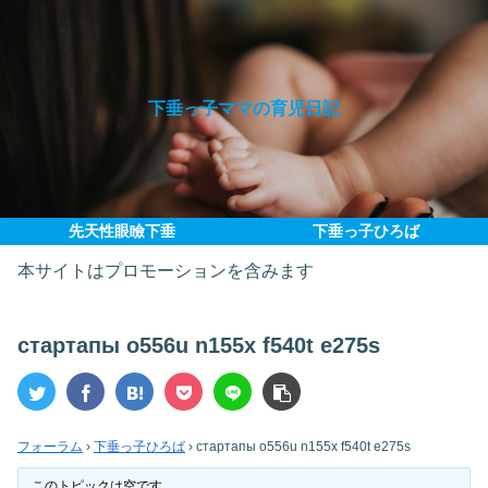
下垂っ子ママの育児日記
先天性眼瞼下垂
下垂っ子ひろば
本サイトはプロモーションを含みます
стартапы o556u n155x f540t e275s
フォーラム
›
下垂っ子ひろば
›
стартапы o556u n155x f540t e275s
このトピックは空です。