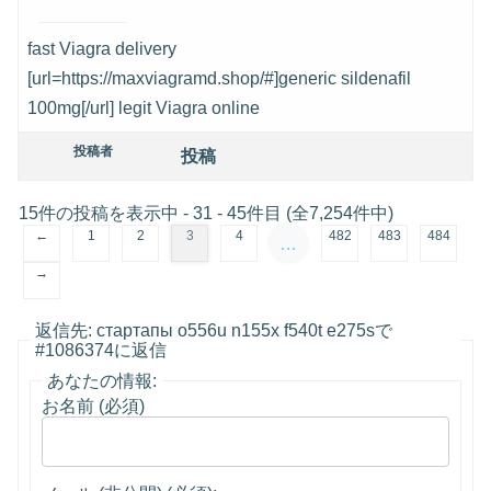
fast Viagra delivery
[url=https://maxviagramd.shop/#]generic sildenafil
100mg[/url] legit Viagra online
投稿者
投稿
15件の投稿を表示中 - 31 - 45件目 (全7,254件中)
←
1
2
3
4
482
483
484
…
→
返信先: стартапы o556u n155x f540t e275sで
#1086374に返信
あなたの情報:
お名前 (必須)