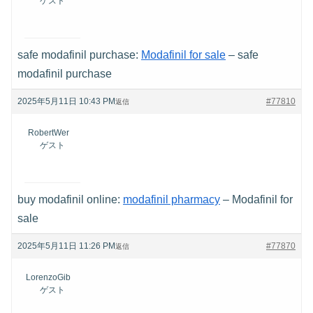
ゲスト
safe modafinil purchase:
Modafinil for sale
– safe
modafinil purchase
2025年5月11日 10:43 PM
#77810
返信
RobertWer
ゲスト
buy modafinil online:
modafinil pharmacy
– Modafinil for
sale
2025年5月11日 11:26 PM
#77870
返信
LorenzoGib
ゲスト