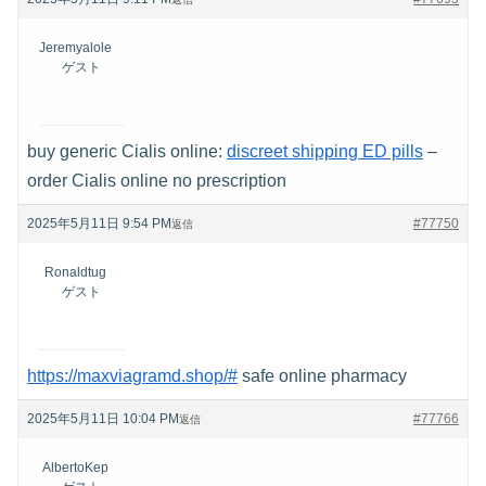
Jeremyalole
ゲスト
buy generic Cialis online:
discreet shipping ED pills
–
order Cialis online no prescription
2025年5月11日 9:54 PM
#77750
返信
Ronaldtug
ゲスト
https://maxviagramd.shop/#
safe online pharmacy
2025年5月11日 10:04 PM
#77766
返信
AlbertoKep