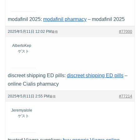
modafinil 2025:
modafinil pharmacy
– modafinil 2025
2025年5月11日 12:02 PM
#77000
返信
AlbertoKep
ゲスト
discreet shipping ED pills:
discreet shipping ED pills
–
online Cialis pharmacy
2025年5月11日 2:55 PM
#77214
返信
Jeremyalole
ゲスト