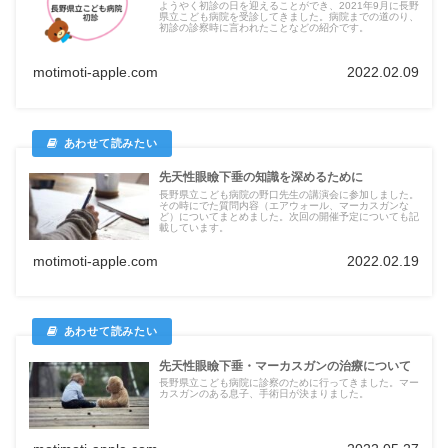
ようやく初診の日を迎えることができ、2021年9月に長野
県立こども病院を受診してきました。病院までの道のり、
初診の診察時に言われたことなどの紹介です。
motimoti-apple.com
2022.02.09
先天性眼瞼下垂の知識を深めるために
長野県立こども病院の野口先生の講演会に参加しました。
その時にでた質問内容（エアウォール、マーカスガンな
ど）についてまとめました。次回の開催予定についても記
載しています。
motimoti-apple.com
2022.02.19
先天性眼瞼下垂・マーカスガンの治療について
長野県立こども病院に診察のために行ってきました。マー
カスガンのある息子、手術日が決まりました。