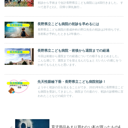
初診から手術まで合計長野県立こども病院には4回行きました。 す
べて息子と2人、日帰り弾丸旅行...
長野県立こども病院の初診を早めるには
先天性眼瞼下垂
長野県立こども病院の形成外科の野口先生の初診は2年待ちです。
当初私が予約したときも2年後の...
長野県立こども病院・術後から退院までの経過
先天性眼瞼下垂
今回は術後から退院までの経過についての様子をまとめました。
こんな感じで、退院までを迎えるんだなぁと だいたいの感じをつ
かめてもらえたらと思います。
先天性眼瞼下垂・長野県立こども病院初診！
先天性眼瞼下垂
ようやく初診の日を迎えることができ、2021年9月に長野県立こど
も病院を受診してきました。病院までの道のり、初診の診察時に言
われたことなどの紹介です。
育児用品あまり買わない私が買ったもの4