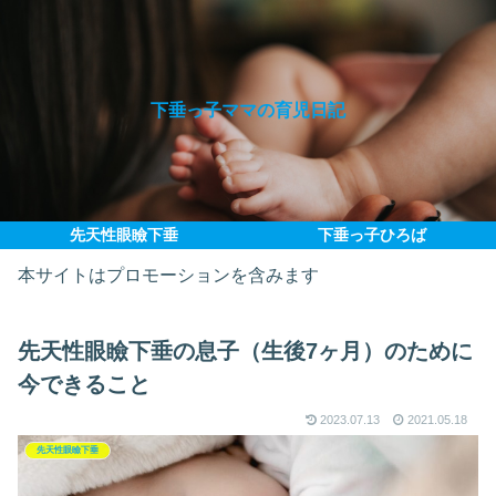
下垂っ子ママの育児日記
先天性眼瞼下垂
下垂っ子ひろば
本サイトはプロモーションを含みます
先天性眼瞼下垂の息子（生後7ヶ月）のために
今できること
2023.07.13
2021.05.18
先天性眼瞼下垂