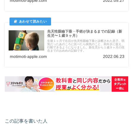
motimoti-apple.com
2022.05.27
先天性眼瞼下垂・手術が決まるまでの記録（新
生児〜１歳９ヶ月）
生後１ヶ月で右目が先天性眼瞼下垂と診断された息子。弱
気だったあのころに比べたら病気のこと、前向きに捉え、
行動できるようになりました。新生児から１歳９ヶ月の現
在までのおめめの記録です。
motimoti-apple.com
2022.06.23
この記事を書いた人