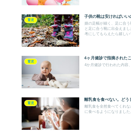
子供の靴は安ければいい
育児
娘の足幅が細く、足に合う
と足に合う靴に出会えました
考にしてもらえたら嬉しい
4ヶ月健診で指摘された
育児
4か月健診で行われた内容
離乳食を食べない。どう
育児
離乳食を全然食べてくれな
に食べるようになりました