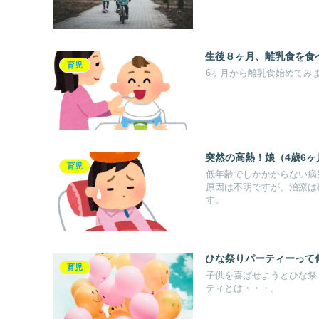
生後８ヶ月、離乳食を食
育児
6ヶ月から離乳食始めてみ
突然の高熱！娘（4歳6
育児
低年齢でしかかからない病
原因は不明ですが、治療は
す。
ひな祭りパーティーって
育児
子供を喜ばせようとひな祭
ティとは・・・。