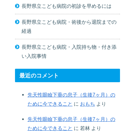
長野県立こども病院の初診を早めるには
長野県立こども病院・術後から退院までの
経過
長野県立こども病院・入院持ち物・付き添
い入院事情
最近のコメント
先天性眼瞼下垂の息子（生後7ヶ月）の
ために今できること
に
おもち
より
先天性眼瞼下垂の息子（生後7ヶ月）の
ために今できること
に
若林
より