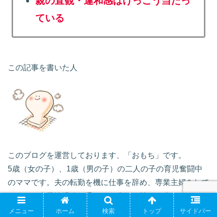
親の直観・違和感はけっこう当たっ
ている
この記事を書いた人
このブログを運営しております、「おもち」です。
5歳（女の子）、1歳（男の子）の二人の子の育児奮闘中
のママです。夫の転勤を機に仕事を辞め、専業主婦をして
います。先天性眼瞼下垂という病気を持って生まれてきた
息子の病気のこと育児のこと夫（発達障害ADHD）のこと
メニュー
ホーム
検索
トップ
サイドバー