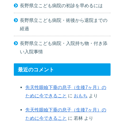
長野県立こども病院の初診を早めるには
長野県立こども病院・術後から退院までの
経過
長野県立こども病院・入院持ち物・付き添
い入院事情
最近のコメント
先天性眼瞼下垂の息子（生後7ヶ月）の
ために今できること
に
おもち
より
先天性眼瞼下垂の息子（生後7ヶ月）の
ために今できること
に
若林
より