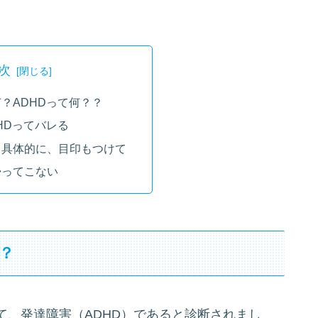
次
？ADHDって何？？
HDってバレる
、具体的に、目印もつけて
帰ってこない
？
て、発達障害（ADHD）であると診断されまし