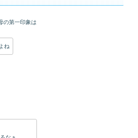
母の第一印象は
よね
るなぁ