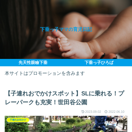
下垂っ子ママの育児日記
先天性眼瞼下垂
下垂っ子ひろば
本サイトはプロモーションを含みます
【子連れおでかけスポット】SLに乗れる！プ
レーパークも充実！世田谷公園
2023.09.02
2022.06.10
子連れお出かけ